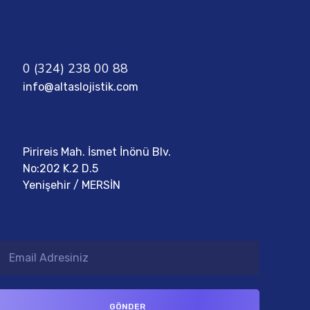
0 (324) 238 00 88
info@altaslojistik.com
Pirireis Mah. İsmet İnönü Blv.
No:202 K.2 D.5
Yenişehir / MERSİN