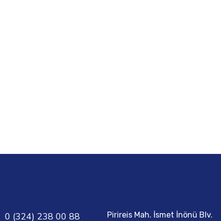
READ MORE
Pirireis Mah. İsmet İnönü Blv.
0 (324) 238 00 88