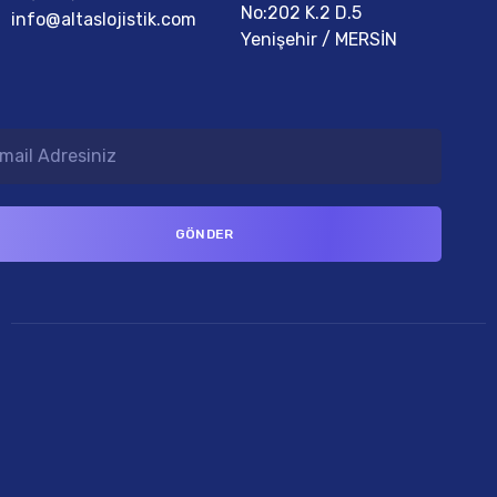
No:202 K.2 D.5
info@altaslojistik.com
Yenişehir / MERSİN