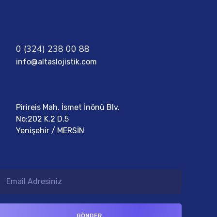
0 (324) 238 00 88
info@altaslojistik.com
Pirireis Mah. İsmet İnönü Blv.
No:202 K.2 D.5
Yenişehir / MERSİN