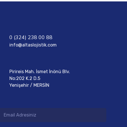
0 (324) 238 00 88
info@altaslojistik.com
Pirireis Mah. İsmet İnönü Blv.
No:202 K.2 D.5
Yenişehir / MERSİN