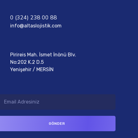
0 (324) 238 00 88
info@altaslojistik.com
Pirireis Mah. İsmet İnönü Blv.
No:202 K.2 D.5
Yenişehir / MERSİN