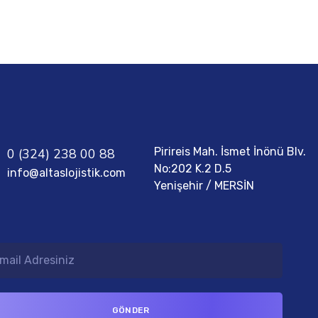
READ MORE
Pirireis Mah. İsmet İnönü Blv.
0 (324) 238 00 88
No:202 K.2 D.5
info@altaslojistik.com
Yenişehir / MERSİN